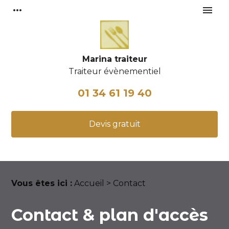
more_horiz
menu
Marina traiteur
Traiteur évènementiel
01 34 61 19 40
Devis gratuit
Vous êtes ici :
Accueil
> Contact
Contact & plan d'accès