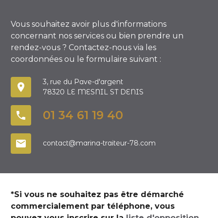
Vous souhaitez avoir plus d'informations
concernant nos services ou bien prendre un
rendez-vous ?
Contactez-nous via les
coordonnées ou le formulaire suivant :
3, rue du Pave-d'argent
place
78320 LE MESNIL ST DENIS
01 34 61 19 40
phone
mail
contact@marina-traiteur-78.com
*Si vous ne souhaitez pas être démarché
commercialement par téléphone, vous
pouvez vous inscrire sur la
liste d'opposition