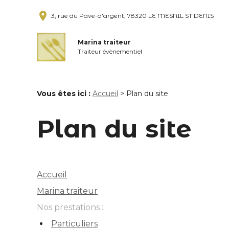
place
3, rue du Pave-d'argent, 78320 LE MESNIL ST DENIS
Marina traiteur
Traiteur évènementiel
Vous êtes ici :
Accueil
> Plan du site
Plan du site
Accueil
Marina traiteur
Nos prestations
Particuliers